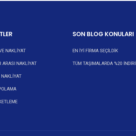
TLER
SON BLOG KONULARI
VE NAKLİYAT
EN İYİ FİRMA SEÇİLDİK
R ARASI NAKLİYAT
TÜM TAŞIMALARDA %20 İNDİRİM
İ NAKLİYAT
EPOLAMA
KETLEME