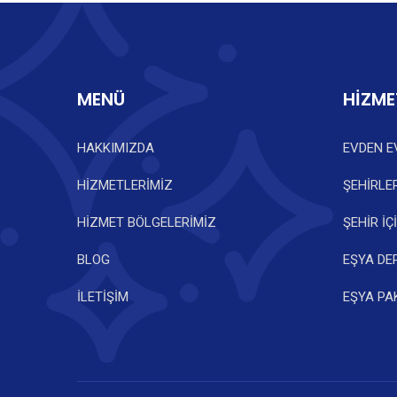
MENÜ
HİZME
HAKKIMIZDA
EVDEN E
HİZMETLERİMİZ
ŞEHİRLE
HİZMET BÖLGELERİMİZ
ŞEHİR İÇ
BLOG
EŞYA D
İLETİŞİM
EŞYA PA