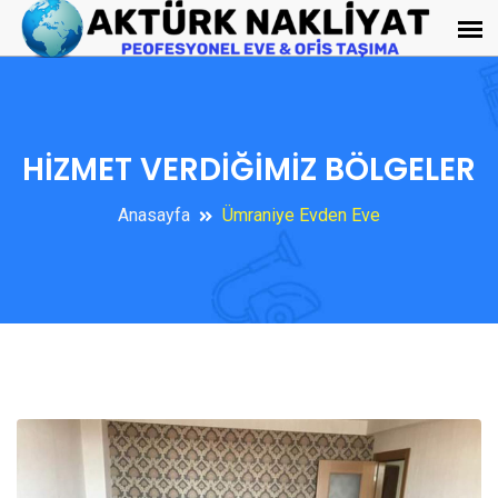
HİZMET VERDİĞİMİZ BÖLGELER
Anasayfa
Ümraniye Evden Eve